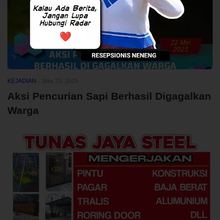
KEJADIAN
-
May 23, 2025
Aksi Pencurian Sapi Berhasil Digagalkan
Warga