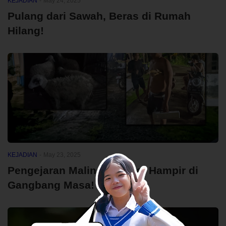
KEJADIAN
-
May 24, 2025
Pulang dari Sawah, Beras di Rumah
Hilang!
KEJADIAN
-
May 23, 2025
Pengejaran Maling Domba: Hampir di
Gangbang Masa!