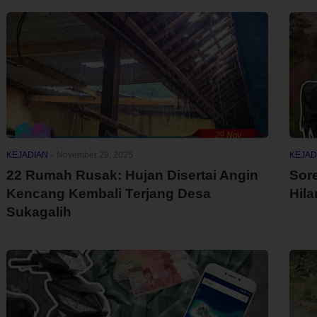
KEJADIAN
-
November 29, 2025
KEJAD
22 Rumah Rusak: Hujan Disertai Angin
Sor
Kencang Kembali Terjang Desa
Hil
Sukagalih