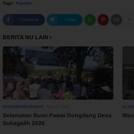
Tags:
Kejadian
Facebook
Twitter
BERITA NU LAIN
EKONOMI DAN BUDAYA
-
May 19, 2026
KEJAD
Selamatan Bumi Pawai Dongdang Desa
Was
Sukagalih 2026