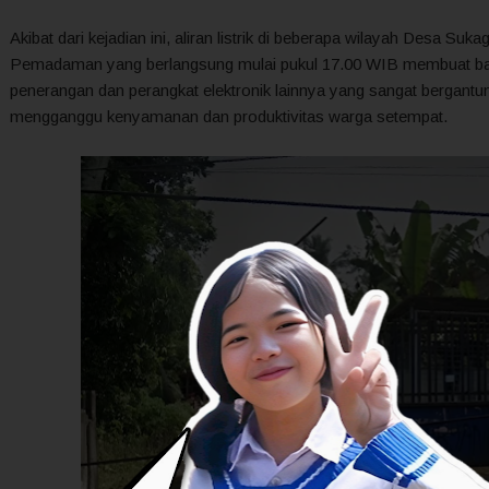
Akibat dari kejadian ini, aliran listrik di beberapa wilayah Desa Suka
Pemadaman yang berlangsung mulai pukul 17.00 WIB membuat bany
penerangan dan perangkat elektronik lainnya yang sangat bergantung pa
mengganggu kenyamanan dan produktivitas warga setempat.