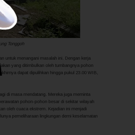
lung Tonggoh
an untuk menangani masalah ini. Dengan kerja
usakan yang ditimbulkan oleh tumbangnya pohon
 akhirnya dapat dipulihkan hingga pukul 23.00 WIB,
i lagi di masa mendatang. Mereka juga meminta
erawatan pohon-pohon besar di sekitar wilayah
n oleh cuaca ekstrem. Kejadian ini menjadi
rlunya pemeliharaan lingkungan demi keselamatan