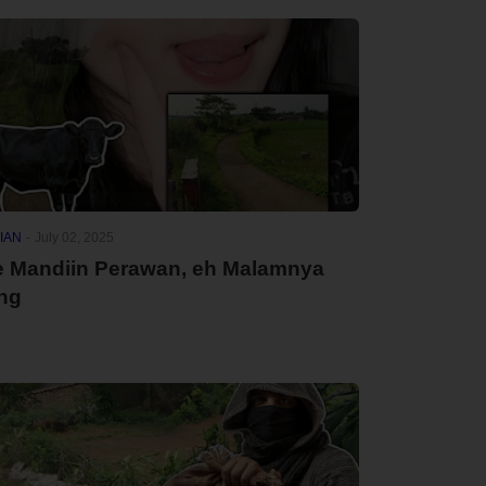
IAN
-
July 02, 2025
e Mandiin Perawan, eh Malamnya
ang