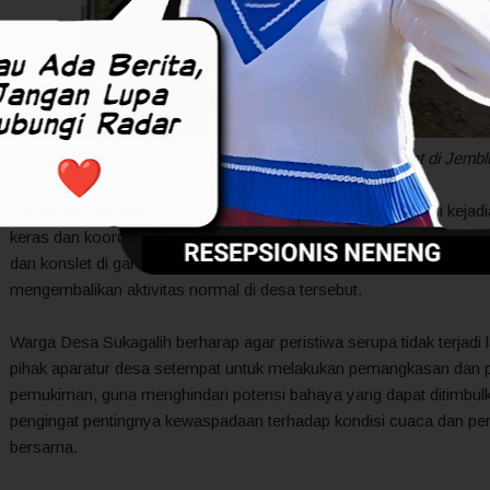
Gardu PLN Konslet di Jemb
Beruntung, petugas PLN yang sigap segera datang ke lokasi kejadi
keras dan koordinasi yang baik, mereka berhasil memperbaiki ker
dan konslet di gardu PLN. Berkat upaya cepat mereka, aliran listrik
mengembalikan aktivitas normal di desa tersebut.
Warga Desa Sukagalih berharap agar peristiwa serupa tidak terjad
pihak aparatur desa setempat untuk melakukan pemangkasan dan p
pemukiman, guna menghindari potensi bahaya yang dapat ditimbulka
pengingat pentingnya kewaspadaan terhadap kondisi cuaca dan pe
bersama.