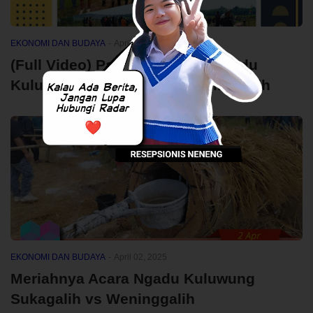
EKONOMI DAN BUDAYA
-
April 04, 2025
(Full Video) Part II, Lanjutan Ngadu
Kuluwung Sukagalih vs Weninggalih
EKONOMI DAN BUDAYA
-
April 02, 2025
Meriahnya Acara Ngadu Kuluwung
Sukagalih vs Weninggalih