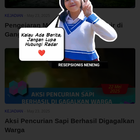
KEJADIAN
-
May 23, 2025
Pengejaran Maling Domba: Hampir di
Gangbang Masa!
KEJADIAN
-
May 23, 2025
Aksi Pencurian Sapi Berhasil Digagalkan
Warga