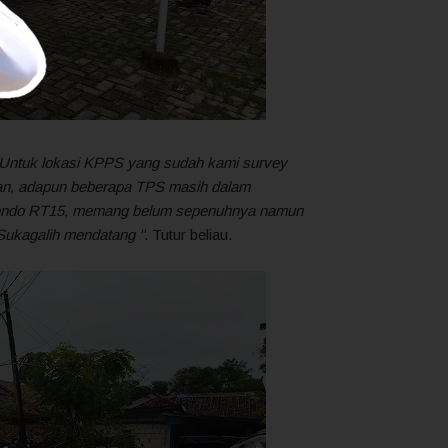
"Untuk lokasi KPPS yang sudah kami survey
kan, adapun beberapa TPS masih dalam
imendo RT15, memang belum sepenuhnya namun
 Sukagalih mendatang "
. Tutur beliau.