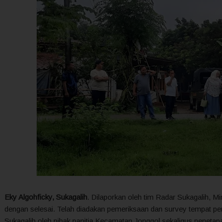
Eky Algohficky, Sukagalih
. Dilaporkan oleh tim Radar Sukagalih, 
dengan selesai. Telah diadakan pemeriksaan dan survey tempat p
Sukagalih oleh pihak panitia Kecamatan Jonggol sekaligus penet