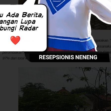
Bapak
Dedi Hidayat
selaku ketua Kasi Pemerintahan mengatakan
mencakup seluruh lokasi di Desa Sukagalih sudah siap dilaksana
perombakan kecil seperti di TPS 01 Marselina dan TPS 07 Kp C
97% dari total keseluruhan TPS sudah siap dipakai untuk Pilkades