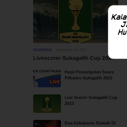
OLAHRAGA
-
September 14, 2024
Livescorer Sukagalih Cup 2024
Hasil Pemungutan Suara
Pilkades Sukagalih 2023
Live Scorer Sukagalih Cup
2023
Dua Kebakaran Rumah Di