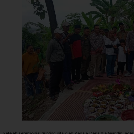
Setelah seremonial gunting pita oleh Kepala Desa Aja Waridin, a