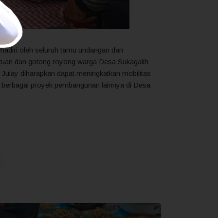
hadiri oleh seluruh tamu undangan dan
atuan dan gotong royong warga Desa Sukagalih
Julay diharapkan dapat meningkatkan mobilitas
m berbagai proyek pembangunan lainnya di Desa