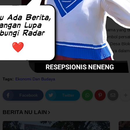
Acara peresmian ini ditutup dengan makan-makan bersama yang di
masyarakat sekitar. Momen kebersamaan ini menjadi simbol pers
dalam menyongsong masa depan yang lebih baik. Jalan Desa Blok 
dan perekonomian warga, serta menjadi langkah selanjutnya dala
Sukagalih.
Tags:
Ekonomi Dan Budaya
Facebook
Twitter
BERITA NU LAIN