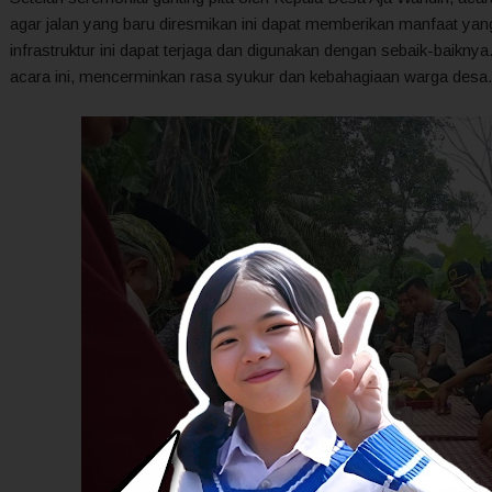
agar jalan yang baru diresmikan ini dapat memberikan manfaat yan
infrastruktur ini dapat terjaga dan digunakan dengan sebaik-baikn
acara ini, mencerminkan rasa syukur dan kebahagiaan warga desa.