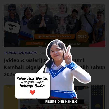
EKONOMI DAN BUDAYA
-
April 30, 2025
(Video & Galeri) Selamatan Bumi
Kembali Digelar di Desa Sukagalih Tahun
2025