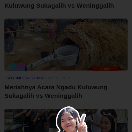
Kuluwung Sukagalih vs Weninggalih
EKONOMI DAN BUDAYA
-
April 02, 2025
Meriahnya Acara Ngadu Kuluwung
Sukagalih vs Weninggalih