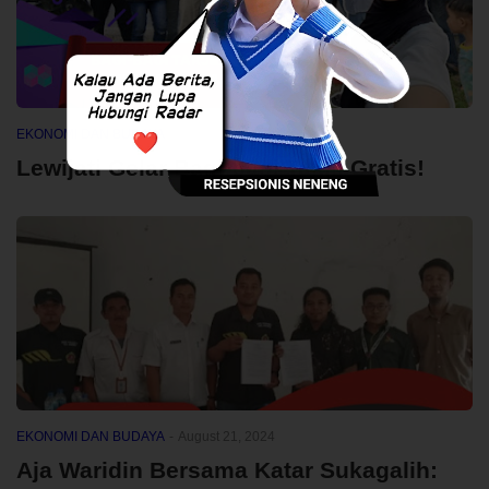
EKONOMI DAN BUDAYA
-
March 23, 2025
Lewijati Gelar Bagi-bagi Takjil Gratis!
EKONOMI DAN BUDAYA
-
August 21, 2024
Aja Waridin Bersama Katar Sukagalih: